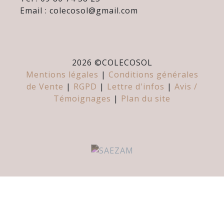
Email : colecosol@gmail.com
2026 ©
COLECOSOL
Mentions légales
|
Conditions générales
de Vente
|
RGPD
|
Lettre d'infos
|
Avis /
Témoignages
|
Plan du site