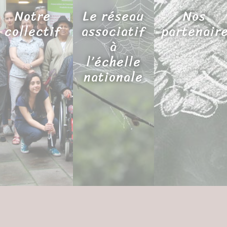
Notre
Le réseau
Nos
collectif
associatif
partenair
à
l’échelle
nationale