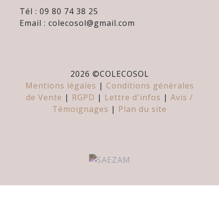
Tél : 09 80 74 38 25
Email : colecosol@gmail.com
2026 ©
COLECOSOL
Mentions légales
|
Conditions générales
de Vente
|
RGPD
|
Lettre d'infos
|
Avis /
Témoignages
|
Plan du site