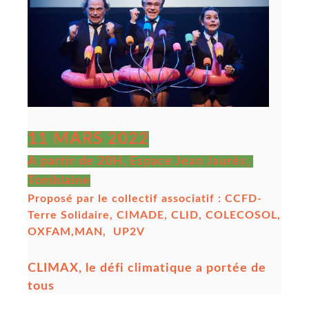
11 MARS 2022
A partir de 20H, Espace Jean Jaurès,
Tomblaine
Proposé par le collectif associatif : CCFD-
Terre Solidaire, CIMADE, CLID, COLECOSOL,
OXFAM,MAN, UP2V
CLIMAX, le défi climatique a portée de
tous