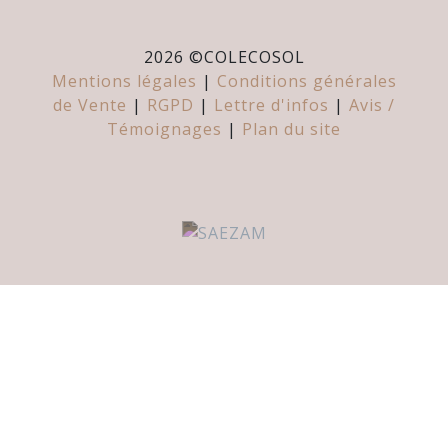
2026 ©
COLECOSOL
Mentions légales
|
Conditions générales
de Vente
|
RGPD
|
Lettre d'infos
|
Avis /
Témoignages
|
Plan du site