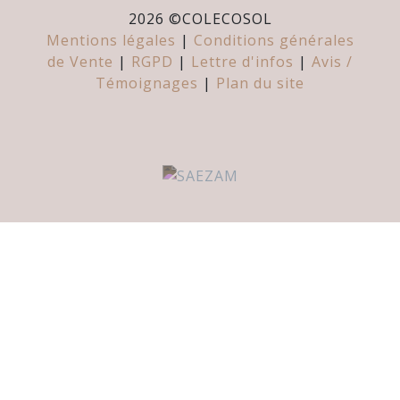
2026 ©
COLECOSOL
Mentions légales
|
Conditions générales
de Vente
|
RGPD
|
Lettre d'infos
|
Avis /
Témoignages
|
Plan du site