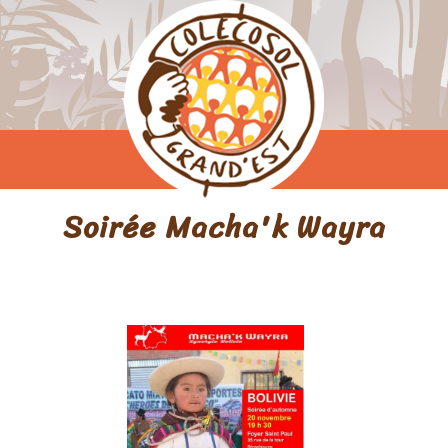
Soirée Macha'k Wayra