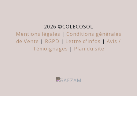
2026 ©
COLECOSOL
Mentions légales
|
Conditions générales
de Vente
|
RGPD
|
Lettre d'infos
|
Avis /
Témoignages
|
Plan du site