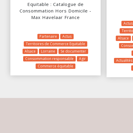
Equitable : Catalogue de
Consommation Hors Domicile -
Max Havelaar France
Actus
Territ
Partenaire
Actus
Alsace
Territoires de Commerce Equitable
Conso
Alsace
Lorraine
Se documenter
Consommation responsable
Agir
Actualité
Commerce équitable