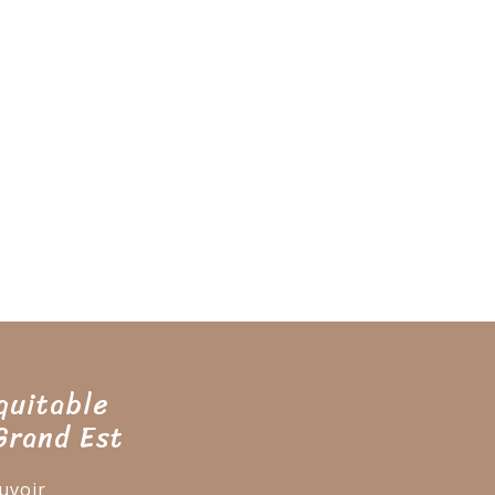
quitable
Grand Est
uvoir