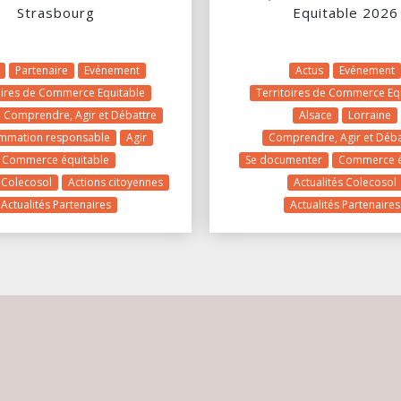
Strasbourg
Equitable 2026
Partenaire
Evénement
Actus
Evénement
oires de Commerce Equitable
Territoires de Commerce Eq
Comprendre, Agir et Débattre
Alsace
Lorraine
mmation responsable
Agir
Comprendre, Agir et Déba
Commerce équitable
Se documenter
Commerce é
s Colecosol
Actions citoyennes
Actualités Colecosol
Actualités Partenaires
Actualités Partenaires