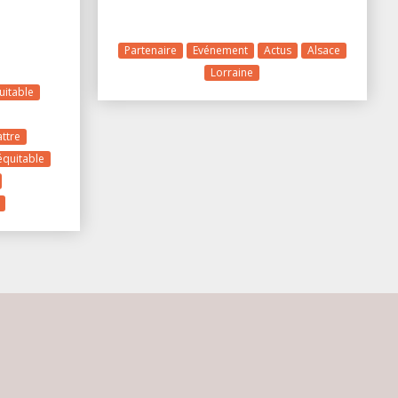
Partenaire
Evénement
Actus
Alsace
Lorraine
uitable
ttre
quitable